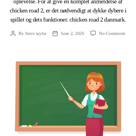
oplevelse. For at give en komplet anmeldelse af
chicken road 2, er det nødvendigt at dykke dybere i
spillet og dets funktioner. chicken road 2 danmark.
By
Steve taylor
June 2, 2026
No Comments