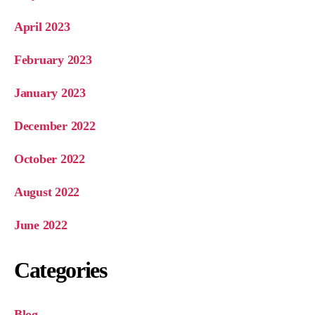
April 2023
February 2023
January 2023
December 2022
October 2022
August 2022
June 2022
Categories
Blog