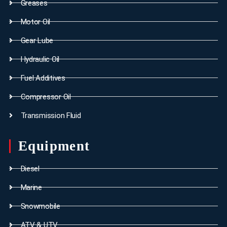
Greases
Motor Oil
Gear Lube
Hydraulic Oil
Fuel Additives
Compressor Oil
Transmission Fluid
Equipment
Diesel
Marine
Snowmobile
ATV & UTV