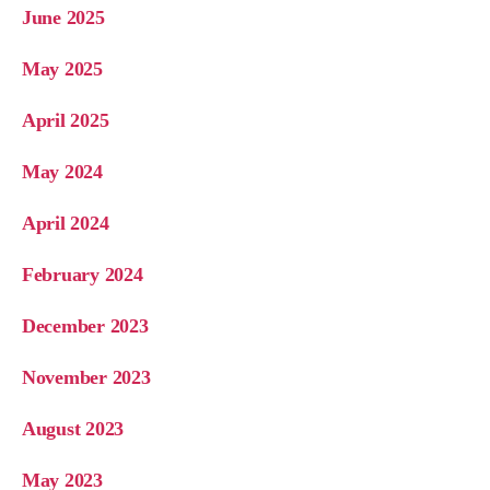
June 2025
May 2025
April 2025
May 2024
April 2024
February 2024
December 2023
November 2023
August 2023
May 2023