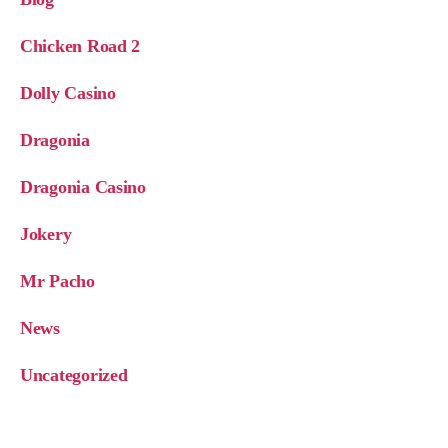
Chicken Road 2
Dolly Casino
Dragonia
Dragonia Casino
Jokery
Mr Pacho
News
Uncategorized