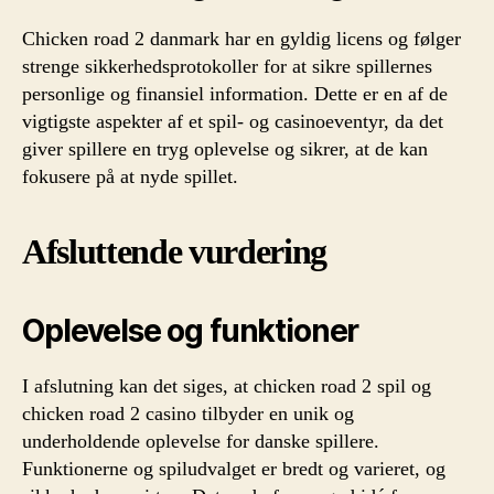
Chicken road 2 danmark har en gyldig licens og følger
strenge sikkerhedsprotokoller for at sikre spillernes
personlige og finansiel information. Dette er en af de
vigtigste aspekter af et spil- og casinoeventyr, da det
giver spillere en tryg oplevelse og sikrer, at de kan
fokusere på at nyde spillet.
Afsluttende vurdering
Oplevelse og funktioner
I afslutning kan det siges, at chicken road 2 spil og
chicken road 2 casino tilbyder en unik og
underholdende oplevelse for danske spillere.
Funktionerne og spiludvalget er bredt og varieret, og