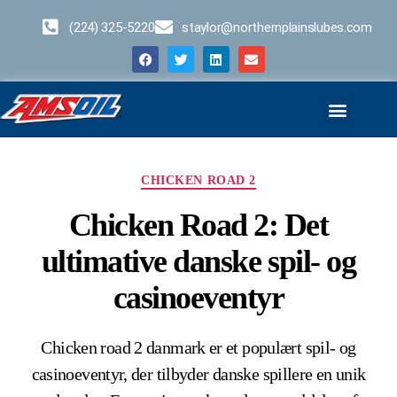
(224) 325-5220
staylor@northernplainslubes.com
Business Opportunities
Home – Duplicate – [#64]
CHICKEN ROAD 2
Chicken Road 2: Det
ultimative danske spil- og
casinoeventyr
Chicken road 2 danmark er et populært spil- og
casinoeventyr, der tilbyder danske spillere en unik