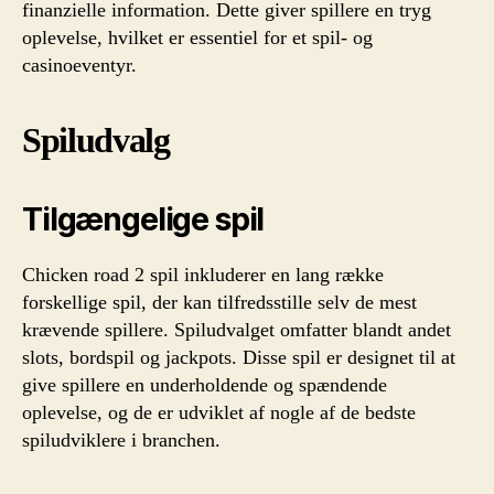
finanzielle information. Dette giver spillere en tryg
oplevelse, hvilket er essentiel for et spil- og
casinoeventyr.
Spiludvalg
Tilgængelige spil
Chicken road 2 spil inkluderer en lang række
forskellige spil, der kan tilfredsstille selv de mest
krævende spillere. Spiludvalget omfatter blandt andet
slots, bordspil og jackpots. Disse spil er designet til at
give spillere en underholdende og spændende
oplevelse, og de er udviklet af nogle af de bedste
spiludviklere i branchen.