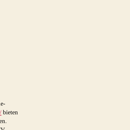
ne-
/
bieten
en.
TV-