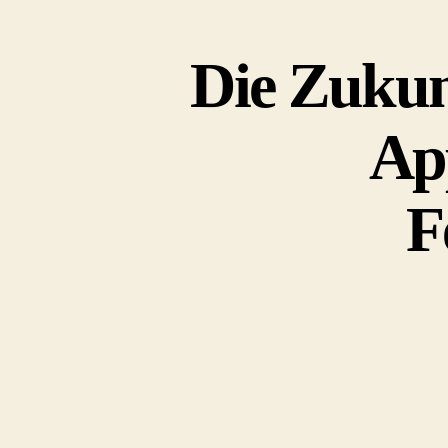
Die Zukun
App
F