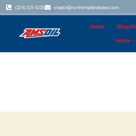
(224) 325-5220
staylor@northernplainslubes.com
Home
Shop On
Home – D