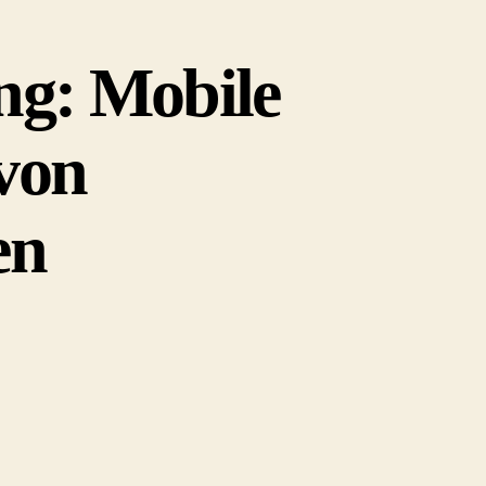
ng: Mobile
 von
en