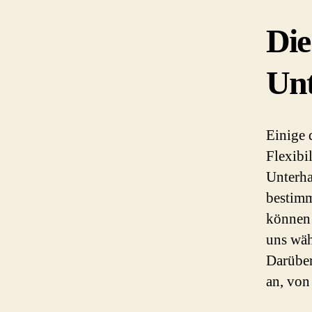
Die
Unt
Einige 
Flexibi
Unterha
bestimm
können 
uns wäh
Darüber
an, von