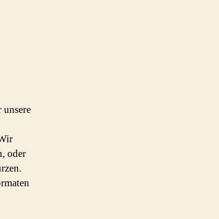
r unsere
Wir
, oder
ürzen.
ormaten