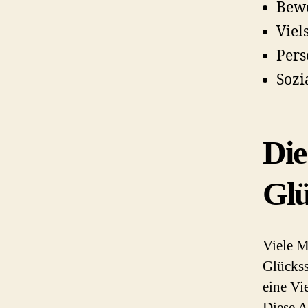
Bewe
Viel
Pers
Sozi
Die
Glü
Viele M
Glückss
eine Vi
Diese A