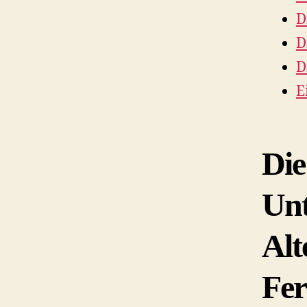
D
D
D
E
Die
Unt
Alt
Fe