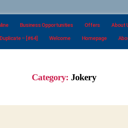
line
Business Opportunities
Offers
About 
uplicate – [#64]
Welcome
Homepage
Abo
Category:
Jokery