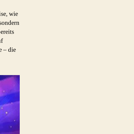
se, wie
 sondern
ereits
uf
e – die