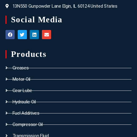
13N550 Gunpowder Lane Elgin, IL 60124 United States
Social Media
Products
Greases
Motor Oil
Gear Lube
Hydraulic Oil
Fuel Additives
Compressor Oil
Transmission Fluid