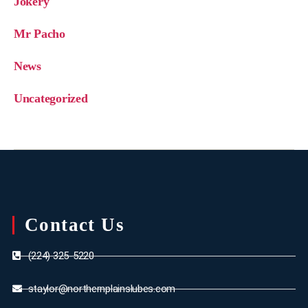
Jokery
Mr Pacho
News
Uncategorized
Contact Us
(224) 325-5220
staylor@northernplainslubes.com