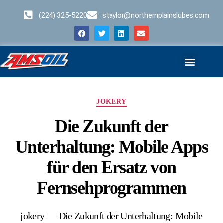
(224) 325-5220
staylor@northernplainslubes.com
Business Opportunities
Home – Duplicate – [#64]
JOKERY
Die Zukunft der
Unterhaltung: Mobile Apps
für den Ersatz von
Fernsehprogrammen
jokery — Die Zukunft der Unterhaltung: Mobile